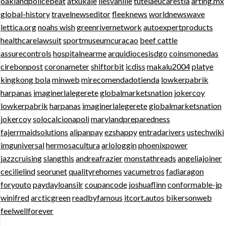
oaklandpolicebeat
atxukale
ilesvanille
tutelaeucarestia
arting.mx
global-history
travelnewseditor
fleeknews
worldnewswave
lettica.org
noahs wish
greenrivernetwork
autoexpertproducts
healthcarelawsuit
sportmuseumcuracao
beef cattle
assurecontrols
hospitalnearme
arquidiocesisdgo
coinsmonedas
cirebonpost
coronameter
shiftorbit
icdiss
makalu2004
platye
kingkong bola
minweb
mirecomendadotienda
lowkerpabrik
harpanas
imaginerlalegerete
globalmarketsnation
jokercoy
lowkerpabrik
harpanas
imaginerlalegerete
globalmarketsnation
jokercoy
solocalcionapoli
marylandpreparedness
fajerrmaidsolutions
alipanpay
ezshappy
entradarivers
ustechwiki
imguniversal
hermosacultura
arlologgin
phoenixpower
jazzcruising
slangthis
andreafrazier
monstathreads
angeliajoiner
cecilielind
seorunet
qualityrehomes
vacumetros
fadiaragon
foryouto
paydayloansilr
coupancode
joshuaflinn
conformable-jp
winifred
arcticgreen
readbyfamous
itcort.autos
bikersonweb
feelwellforever