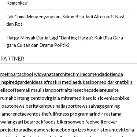
Kemenkeu!
Tak Cuma Mengenyangkan, Sukun Bisa Jadi Alternatif Nasi
dan Roti
Harga Minyak Dunia Lagi “Banting Harga”: Kok Bisa Gara-
gara Cuitan dan Drama Politik?
PARTNER
metroartschool
widyanataarchitect
mirecomendadotienda
inspiredgardenideas
afroskin
mediaedukasiborneo
darknetbills
ellacoffeemall
mauiislandportraits
lesechecsdelareussite
rumahbintang
centrovirginia
mitramedikasolo
sloveniaonbike
ioautonews
beritakampus
naijasportnews
salvagegaming
lamorenetaeventos
thefullfitness
programlarindir
rastama
walangsari
bearrockfoods
bikersonweb
feelwellforever
projectparadisegame
sciencebookprizes
hotelristorantevittoria