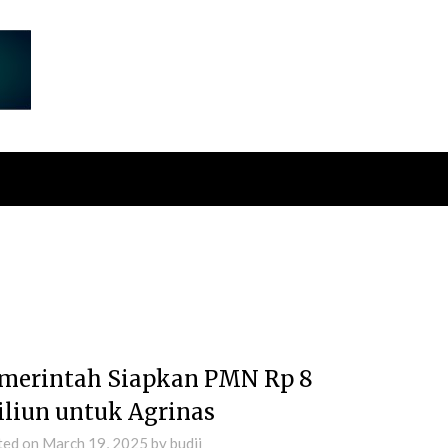
merintah Siapkan PMN Rp 8
iliun untuk Agrinas
ted on
March 19, 2025
by
budii