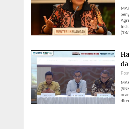
MAK
peny
Agri
Indr
(18/
Ha
da
Pos
MAKA
(SNB
oran
dite