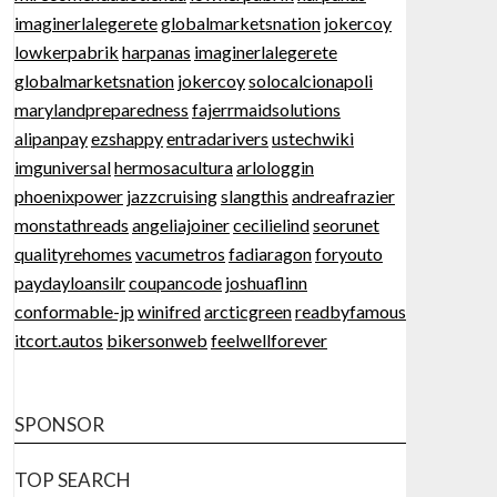
imaginerlalegerete
globalmarketsnation
jokercoy
lowkerpabrik
harpanas
imaginerlalegerete
globalmarketsnation
jokercoy
solocalcionapoli
marylandpreparedness
fajerrmaidsolutions
alipanpay
ezshappy
entradarivers
ustechwiki
imguniversal
hermosacultura
arlologgin
phoenixpower
jazzcruising
slangthis
andreafrazier
monstathreads
angeliajoiner
cecilielind
seorunet
qualityrehomes
vacumetros
fadiaragon
foryouto
paydayloansilr
coupancode
joshuaflinn
conformable-jp
winifred
arcticgreen
readbyfamous
itcort.autos
bikersonweb
feelwellforever
SPONSOR
TOP SEARCH