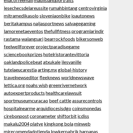
ellacoffeemall
mauiislandportraits
lesechecsdelareussite
rumahbintang
centrovirginia
mitramedikasolo
sloveniaonbike
ioautonews
beritakampus
naijasportnews
salvagegaming
lamorenetaeventos
thefullfitness
programlarindir
rastama
walangsari
bearrockfoods
bikersonweb
feelwellforever
projectparadisegame
sciencebookprizes
hotelristorantevittoria
oaklandpolicebeat
atxukale
ilesvanille
tutelaeucarestia
arting.mx
global-history
travelnewseditor
fleeknews
worldnewswave
lettica.org
noahs wish
greenrivernetwork
autoexpertproducts
healthcarelawsuit
sportmuseumcuracao
beef cattle
assurecontrols
hospitalnearme
arquidiocesisdgo
coinsmonedas
cirebonpost
coronameter
shiftorbit
icdiss
makalu2004
platye
kingkong bola
minweb
mirecomendadotienda
lowkerpabrik
harpanas