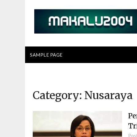
Skip
to
content
SAMPLE PAGE
Category:
Nusaraya
Pe
Tr
Pos