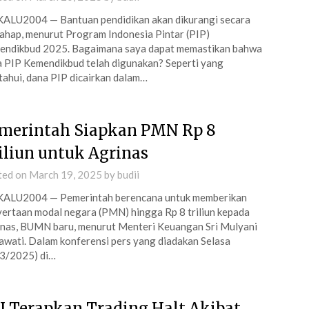
ALU2004 — Bantuan pendidikan akan dikurangi secara
ahap, menurut Program Indonesia Pintar (PIP)
endikbud 2025. Bagaimana saya dapat memastikan bahwa
 PIP Kemendikbud telah digunakan? Seperti yang
tahui, dana PIP dicairkan dalam…
merintah Siapkan PMN Rp 8
iliun untuk Agrinas
ted on
March 19, 2025
by
budii
ALU2004 — Pemerintah berencana untuk memberikan
ertaan modal negara (PMN) hingga Rp 8 triliun kepada
nas, BUMN baru, menurut Menteri Keuangan Sri Mulyani
awati. Dalam konferensi pers yang diadakan Selasa
3/2025) di…
I Terapkan Trading Halt Akibat