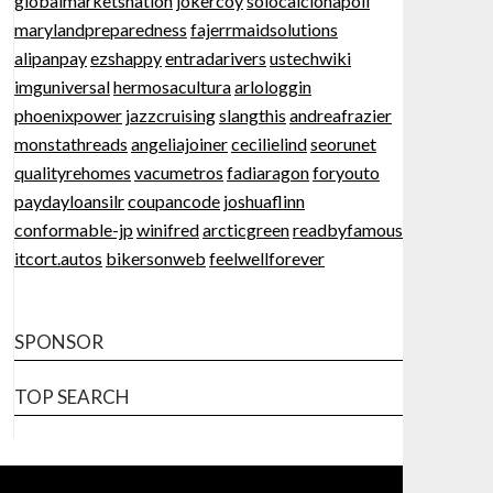
globalmarketsnation
jokercoy
solocalcionapoli
marylandpreparedness
fajerrmaidsolutions
alipanpay
ezshappy
entradarivers
ustechwiki
imguniversal
hermosacultura
arlologgin
phoenixpower
jazzcruising
slangthis
andreafrazier
monstathreads
angeliajoiner
cecilielind
seorunet
qualityrehomes
vacumetros
fadiaragon
foryouto
paydayloansilr
coupancode
joshuaflinn
conformable-jp
winifred
arcticgreen
readbyfamous
itcort.autos
bikersonweb
feelwellforever
SPONSOR
TOP SEARCH