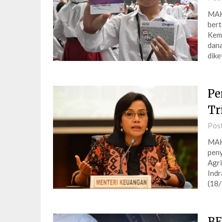
MAK
bert
Kem
dana
dike
Pe
Tr
Pos
MAK
peny
Agri
Indr
(18/
BE