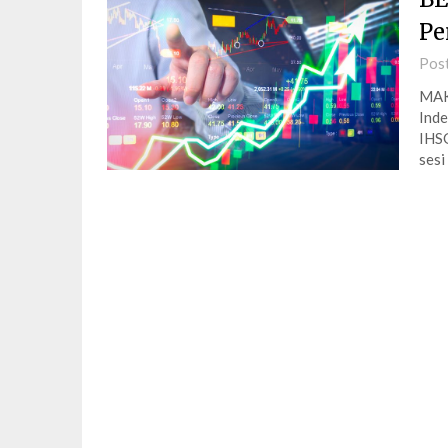
Pe
Pos
MAK
Inde
IHSG
sesi