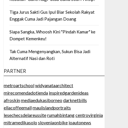
Tiga Jurus Sakti Gus Ipul Biar Sekolah Rakyat
Enggak Cuma Jadi Pajangan Doang
Siapa Sangka, Whoosh Kini "Pindah Kamar" ke
Dompet Kemenkeu!
Tak Cuma Mengenyangkan, Sukun Bisa Jadi
Alternatif Nasi dan Roti
PARTNER
metroartschool
widyanataarchitect
mirecomendadotienda
inspiredgardenideas
afroskin
mediaedukasiborneo
darknetbills
ellacoffeemall
mauiislandportraits
lesechecsdelareussite
rumahbintang
centrovirginia
mitramedikasolo
sloveniaonbike
ioautonews