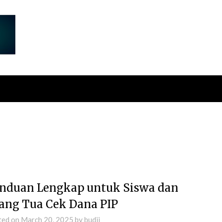
nduan Lengkap untuk Siswa dan
ang Tua Cek Dana PIP
ted on
March 20, 2025
by
budii