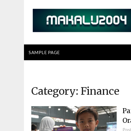
Skip
to
content
SAMPLE PAGE
Category:
Finance
Pa
Or
Pos