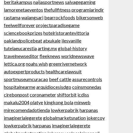
beritakampus
naijasportnews
salvagegaming
lamorenetaeventos
thefullfitness
programlarindir
rastama
walangsari
bearrockfoods
bikersonweb
feelwellforever
projectparadisegame
sciencebookprizes
hotelristorantevittoria
oaklandpolicebeat
atxukale
ilesvanille
tutelaeucarestia
arting.mx
global-history
travelnewseditor
fleeknews
worldnewswave
lettica.org
noahs wish
greenrivernetwork
autoexpertproducts
healthcarelawsuit
sportmuseumcuracao
beef cattle
assurecontrols
hospitalnearme
arquidiocesisdgo
coinsmonedas
cirebonpost
coronameter
shiftorbit
icdiss
makalu2004
platye
kingkong bola
minweb
mirecomendadotienda
lowkerpabrik
harpanas
imaginerlalegerete
globalmarketsnation
jokercoy
lowkerpabrik
harpanas
imaginerlalegerete