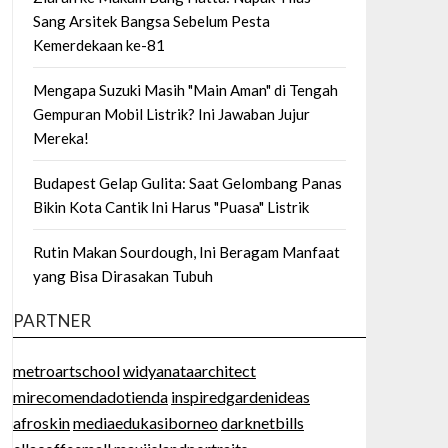
Sang Arsitek Bangsa Sebelum Pesta
Kemerdekaan ke-81
Mengapa Suzuki Masih "Main Aman" di Tengah
Gempuran Mobil Listrik? Ini Jawaban Jujur
Mereka!
Budapest Gelap Gulita: Saat Gelombang Panas
Bikin Kota Cantik Ini Harus "Puasa" Listrik
Rutin Makan Sourdough, Ini Beragam Manfaat
yang Bisa Dirasakan Tubuh
PARTNER
metroartschool
widyanataarchitect
mirecomendadotienda
inspiredgardenideas
afroskin
mediaedukasiborneo
darknetbills