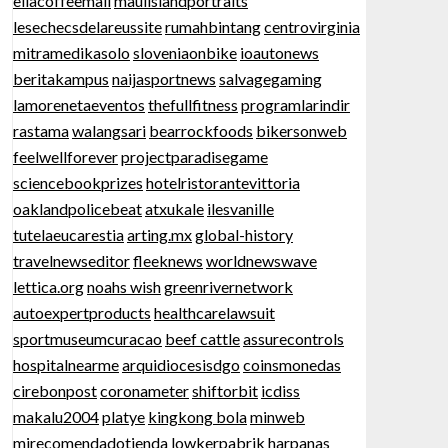
ellacoffeemall
mauiislandportraits
lesechecsdelareussite
rumahbintang
centrovirginia
mitramedikasolo
sloveniaonbike
ioautonews
beritakampus
naijasportnews
salvagegaming
lamorenetaeventos
thefullfitness
programlarindir
rastama
walangsari
bearrockfoods
bikersonweb
feelwellforever
projectparadisegame
sciencebookprizes
hotelristorantevittoria
oaklandpolicebeat
atxukale
ilesvanille
tutelaeucarestia
arting.mx
global-history
travelnewseditor
fleeknews
worldnewswave
lettica.org
noahs wish
greenrivernetwork
autoexpertproducts
healthcarelawsuit
sportmuseumcuracao
beef cattle
assurecontrols
hospitalnearme
arquidiocesisdgo
coinsmonedas
cirebonpost
coronameter
shiftorbit
icdiss
makalu2004
platye
kingkong bola
minweb
mirecomendadotienda
lowkerpabrik
harpanas