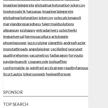
imaginerlalegerete
globalmarketsnation
jokercoy
lowkerpabrik
harpanas
imaginerlalegerete
globalmarketsnation
jokercoy
solocalcionapoli
marylandpreparedness
fajerrmaidsolutions
alipanpay
ezshappy
entradarivers
ustechwiki
imguniversal
hermosacultura
arlologgin
phoenixpower
jazzcruising
slangthis
andreafrazier
monstathreads
angeliajoiner
cecilielind
seorunet
qualityrehomes
vacumetros
fadiaragon
foryouto
paydayloansilr
coupancode
joshuaflinn
conformable-jp
winifred
arcticgreen
readbyfamous
itcort.autos
bikersonweb
feelwellforever
SPONSOR
TOP SEARCH