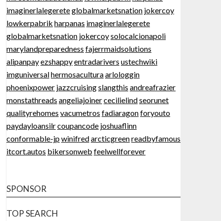
imaginerlalegerete
globalmarketsnation
jokercoy
lowkerpabrik
harpanas
imaginerlalegerete
globalmarketsnation
jokercoy
solocalcionapoli
marylandpreparedness
fajerrmaidsolutions
alipanpay
ezshappy
entradarivers
ustechwiki
imguniversal
hermosacultura
arlologgin
phoenixpower
jazzcruising
slangthis
andreafrazier
monstathreads
angeliajoiner
cecilielind
seorunet
qualityrehomes
vacumetros
fadiaragon
foryouto
paydayloansilr
coupancode
joshuaflinn
conformable-jp
winifred
arcticgreen
readbyfamous
itcort.autos
bikersonweb
feelwellforever
SPONSOR
TOP SEARCH