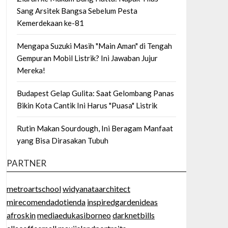
Sang Arsitek Bangsa Sebelum Pesta
Kemerdekaan ke-81
Mengapa Suzuki Masih "Main Aman" di Tengah
Gempuran Mobil Listrik? Ini Jawaban Jujur
Mereka!
Budapest Gelap Gulita: Saat Gelombang Panas
Bikin Kota Cantik Ini Harus "Puasa" Listrik
Rutin Makan Sourdough, Ini Beragam Manfaat
yang Bisa Dirasakan Tubuh
PARTNER
metroartschool
widyanataarchitect
mirecomendadotienda
inspiredgardenideas
afroskin
mediaedukasiborneo
darknetbills