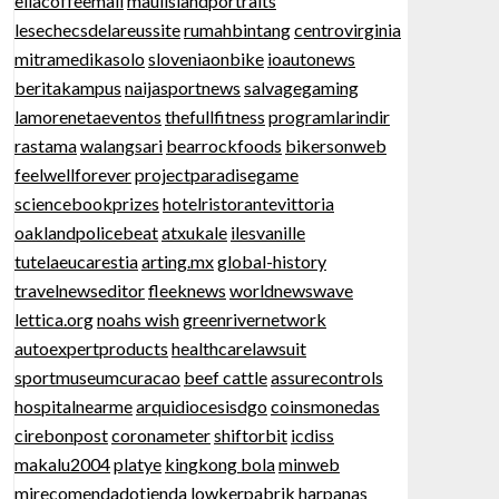
ellacoffeemall
mauiislandportraits
lesechecsdelareussite
rumahbintang
centrovirginia
mitramedikasolo
sloveniaonbike
ioautonews
beritakampus
naijasportnews
salvagegaming
lamorenetaeventos
thefullfitness
programlarindir
rastama
walangsari
bearrockfoods
bikersonweb
feelwellforever
projectparadisegame
sciencebookprizes
hotelristorantevittoria
oaklandpolicebeat
atxukale
ilesvanille
tutelaeucarestia
arting.mx
global-history
travelnewseditor
fleeknews
worldnewswave
lettica.org
noahs wish
greenrivernetwork
autoexpertproducts
healthcarelawsuit
sportmuseumcuracao
beef cattle
assurecontrols
hospitalnearme
arquidiocesisdgo
coinsmonedas
cirebonpost
coronameter
shiftorbit
icdiss
makalu2004
platye
kingkong bola
minweb
mirecomendadotienda
lowkerpabrik
harpanas