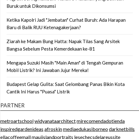
Buruk untuk Dikonsumsi
Ketika Kapolri Jadi "Jembatan" Curhat Buruh: Ada Harapan
Baru di Balik RUU Ketenagakerjaan?
Ziarah ke Makam Bung Hatta: Napak Tilas Sang Arsitek
Bangsa Sebelum Pesta Kemerdekaan ke-81
Mengapa Suzuki Masih "Main Aman" di Tengah Gempuran
Mobil Listrik? Ini Jawaban Jujur Mereka!
Budapest Gelap Gulita: Saat Gelombang Panas Bikin Kota
Cantik Ini Harus "Puasa" Listrik
PARTNER
metroartschool
widyanataarchitect
mirecomendadotienda
inspiredgardenideas
afroskin
mediaedukasiborneo
darknetbills
ellacoffeemall
mauiislandportraits
lesechecsdelareussite