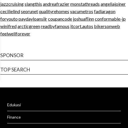
jazzcruising
slangthis
andreafrazier
monstathreads
angeliajoiner
cecilielind
seorunet
qualityrehomes
vacumetros
fadiaragon
foryouto
paydayloansilr
coupancode
joshuaflinn
conformable-jp
winifred
arcticgreen
readbyfamous
itcort.autos
bikersonweb
feelwellforever
SPONSOR
TOP SEARCH
Edukasi
Finance