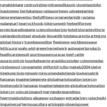
rumahbintang
centrovirginia
mitramedikasolo
sloveniaonbike
ioautonews
beritakampus
naijasportnews
salvagegaming
lamorenetaeventos
thefullfitness
programlarindir
rastama
walangsari
bearrockfoods
bikersonweb
feelwellforever
projectparadisegame
sciencebookprizes
hotelristorantevittoria
oaklandpolicebeat
atxukale
ilesvanille
tutelaeucarestia
arting.mx
global-history
travelnewseditor
fleeknews
worldnewswave
lettica.org
noahs wish
greenrivernetwork
autoexpertproducts
healthcarelawsuit
sportmuseumcuracao
beef cattle
assurecontrols
hospitalnearme
arquidiocesisdgo
coinsmonedas
cirebonpost
coronameter
shiftorbit
icdiss
makalu2004
platye
kingkong bola
minweb
mirecomendadotienda
lowkerpabrik
harpanas
imaginerlalegerete
globalmarketsnation
jokercoy
lowkerpabrik
harpanas
imaginerlalegerete
globalmarketsnation
jokercoy
solocalcionapoli
marylandpreparedness
fajerrmaidsolutions
alipanpay
ezshappy
entradarivers
ustechwiki
imguniversal
hermosacultura
arlologgin
phoenixpower