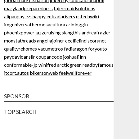
globalmarketsnation
jokercoy
solocalcionapoli
marylandpreparedness
fajerrmaidsolutions
alipanpay
ezshappy
entradarivers
ustechwiki
imguniversal
hermosacultura
arlologgin
phoenixpower
jazzcruising
slangthis
andreafrazier
monstathreads
angeliajoiner
cecilielind
seorunet
qualityrehomes
vacumetros
fadiaragon
foryouto
paydayloansilr
coupancode
joshuaflinn
conformable-jp
winifred
arcticgreen
readbyfamous
itcort.autos
bikersonweb
feelwellforever
SPONSOR
TOP SEARCH