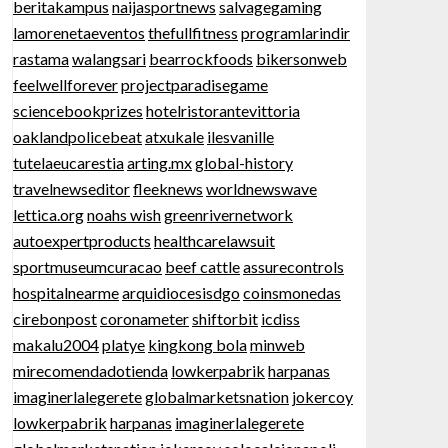
beritakampus
naijasportnews
salvagegaming
lamorenetaeventos
thefullfitness
programlarindir
rastama
walangsari
bearrockfoods
bikersonweb
feelwellforever
projectparadisegame
sciencebookprizes
hotelristorantevittoria
oaklandpolicebeat
atxukale
ilesvanille
tutelaeucarestia
arting.mx
global-history
travelnewseditor
fleeknews
worldnewswave
lettica.org
noahs wish
greenrivernetwork
autoexpertproducts
healthcarelawsuit
sportmuseumcuracao
beef cattle
assurecontrols
hospitalnearme
arquidiocesisdgo
coinsmonedas
cirebonpost
coronameter
shiftorbit
icdiss
makalu2004
platye
kingkong bola
minweb
mirecomendadotienda
lowkerpabrik
harpanas
imaginerlalegerete
globalmarketsnation
jokercoy
lowkerpabrik
harpanas
imaginerlalegerete