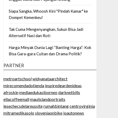
Siapa Sangka, Whoosh Kini "Pindah Kamar" ke
Dompet Kemenkeu!
Tak Cuma Mengenyangkan, Sukun Bisa Jadi
Alternatif Nasi dan Roti
Harga Minyak Dunia Lagi “Banting Harga”: Kok
Bisa Gara-gara Cuitan dan Drama Politik?
PARTNER
metroartschool
widyanataarchitect
mirecomendadotienda
inspiredgardenideas
afroskin
mediaedukasiborneo
darknetbills
ellacoffeemall
mauiislandportraits
lesechecsdelareussite
rumahbintang
centrovirginia
mitramedikasolo
sloveniaonbike
ioautonews