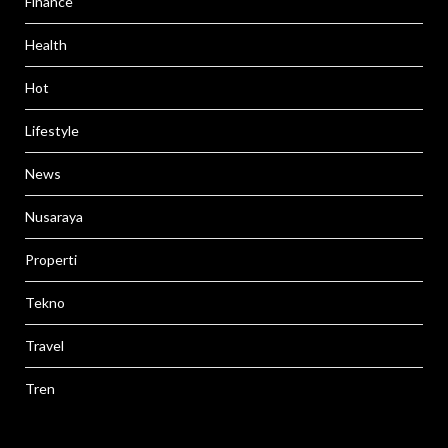
Finance
Health
Hot
Lifestyle
News
Nusaraya
Properti
Tekno
Travel
Tren