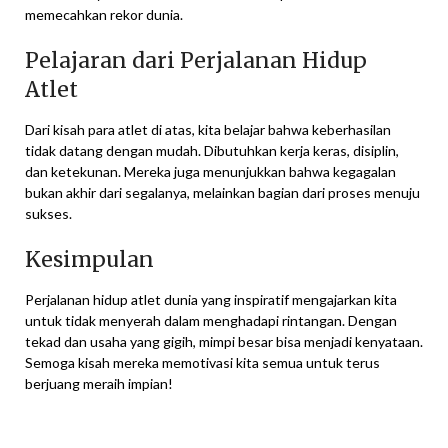
memecahkan rekor dunia.
Pelajaran dari Perjalanan Hidup
Atlet
Dari kisah para atlet di atas, kita belajar bahwa keberhasilan
tidak datang dengan mudah. Dibutuhkan kerja keras, disiplin,
dan ketekunan. Mereka juga menunjukkan bahwa kegagalan
bukan akhir dari segalanya, melainkan bagian dari proses menuju
sukses.
Kesimpulan
Perjalanan hidup atlet dunia yang inspiratif mengajarkan kita
untuk tidak menyerah dalam menghadapi rintangan. Dengan
tekad dan usaha yang gigih, mimpi besar bisa menjadi kenyataan.
Semoga kisah mereka memotivasi kita semua untuk terus
berjuang meraih impian!