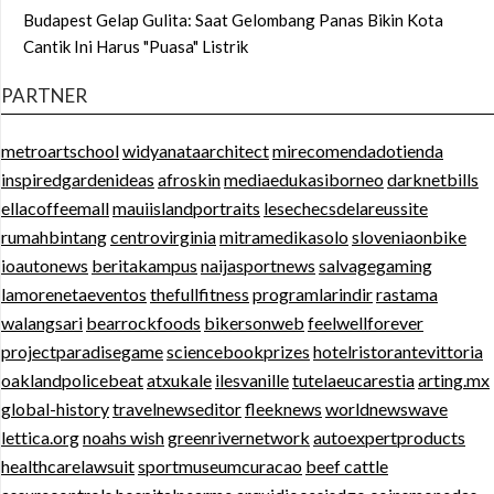
Budapest Gelap Gulita: Saat Gelombang Panas Bikin Kota
Cantik Ini Harus "Puasa" Listrik
PARTNER
metroartschool
widyanataarchitect
mirecomendadotienda
inspiredgardenideas
afroskin
mediaedukasiborneo
darknetbills
ellacoffeemall
mauiislandportraits
lesechecsdelareussite
rumahbintang
centrovirginia
mitramedikasolo
sloveniaonbike
ioautonews
beritakampus
naijasportnews
salvagegaming
lamorenetaeventos
thefullfitness
programlarindir
rastama
walangsari
bearrockfoods
bikersonweb
feelwellforever
projectparadisegame
sciencebookprizes
hotelristorantevittoria
oaklandpolicebeat
atxukale
ilesvanille
tutelaeucarestia
arting.mx
global-history
travelnewseditor
fleeknews
worldnewswave
lettica.org
noahs wish
greenrivernetwork
autoexpertproducts
healthcarelawsuit
sportmuseumcuracao
beef cattle