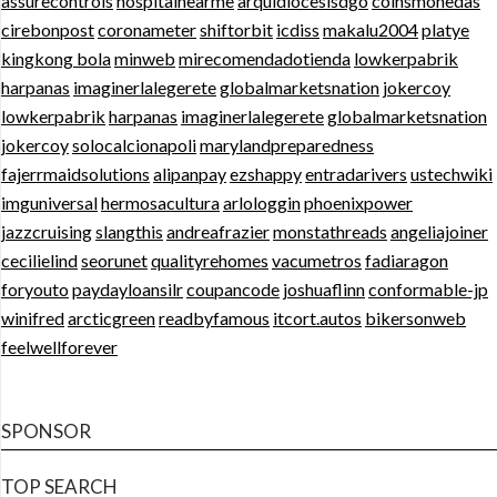
assurecontrols
hospitalnearme
arquidiocesisdgo
coinsmonedas
cirebonpost
coronameter
shiftorbit
icdiss
makalu2004
platye
kingkong bola
minweb
mirecomendadotienda
lowkerpabrik
harpanas
imaginerlalegerete
globalmarketsnation
jokercoy
lowkerpabrik
harpanas
imaginerlalegerete
globalmarketsnation
jokercoy
solocalcionapoli
marylandpreparedness
fajerrmaidsolutions
alipanpay
ezshappy
entradarivers
ustechwiki
imguniversal
hermosacultura
arlologgin
phoenixpower
jazzcruising
slangthis
andreafrazier
monstathreads
angeliajoiner
cecilielind
seorunet
qualityrehomes
vacumetros
fadiaragon
foryouto
paydayloansilr
coupancode
joshuaflinn
conformable-jp
winifred
arcticgreen
readbyfamous
itcort.autos
bikersonweb
feelwellforever
SPONSOR
TOP SEARCH