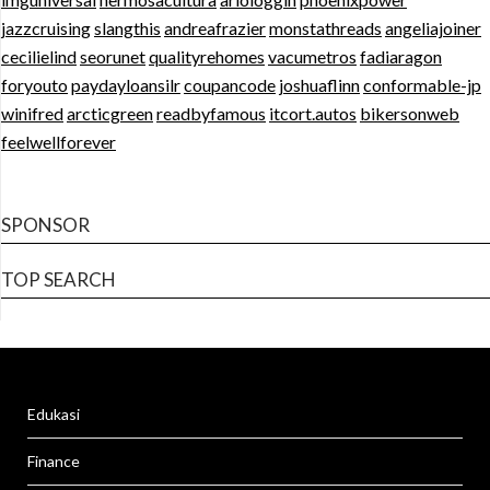
jazzcruising
slangthis
andreafrazier
monstathreads
angeliajoiner
cecilielind
seorunet
qualityrehomes
vacumetros
fadiaragon
foryouto
paydayloansilr
coupancode
joshuaflinn
conformable-jp
winifred
arcticgreen
readbyfamous
itcort.autos
bikersonweb
feelwellforever
SPONSOR
TOP SEARCH
Edukasi
Finance