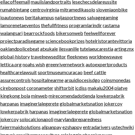
ellacoffeemall
mauiislandportraits
lesechecsdelareussite
rumahbintang
centrovirginia
mitramedikasolo
sloveniaonbike
ioautonews
beritakampus
naijasportnews
salvagegaming
lamorenetaeventos
thefullfitness
programlarindir
rastama
walangsari
bearrockfoods
bikersonweb
feelwellforever
projectparadisegame
sciencebookprizes
hotelristorantevittoria
oaklandpolicebeat
atxukale
ilesvanille
tutelaeucarestia
arting.mx
global-history
travelnewseditor
fleeknews
worldnewswave
lettica.org
noahs wish
greenrivernetwork
autoexpertproducts
healthcarelawsuit
sportmuseumcuracao
beef cattle
assurecontrols
hospitalnearme
arquidiocesisdgo
coinsmonedas
cirebonpost
coronameter
shiftorbit
icdiss
makalu2004
platye
kingkong bola
minweb
mirecomendadotienda
lowkerpabrik
harpanas
imaginerlalegerete
globalmarketsnation
jokercoy
lowkerpabrik
harpanas
imaginerlalegerete
globalmarketsnation
jokercoy
solocalcionapoli
marylandpreparedness
fajerrmaidsolutions
alipanpay
ezshappy
entradarivers
ustechwiki
imguniversal
hermosacultura
arlologgin
phoenixpower