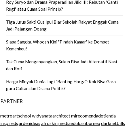
Roy Suryo dan Drama Praperadilan Jilid III: Rebutan "Ganti
Rugi" atau Cuma Soal Prinsip?
Tiga Jurus Sakti Gus Ipul Biar Sekolah Rakyat Enggak Cuma
Jadi Pajangan Doang
Siapa Sangka, Whoosh Kini "Pindah Kamar" ke Dompet
Kemenkeu!
Tak Cuma Mengenyangkan, Sukun Bisa Jadi Alternatif Nasi
dan Roti
Harga Minyak Dunia Lagi “Banting Harga”: Kok Bisa Gara-
gara Cuitan dan Drama Politik?
PARTNER
metroartschool
widyanataarchitect
mirecomendadotienda
inspiredgardenideas
afroskin
mediaedukasiborneo
darknetbills