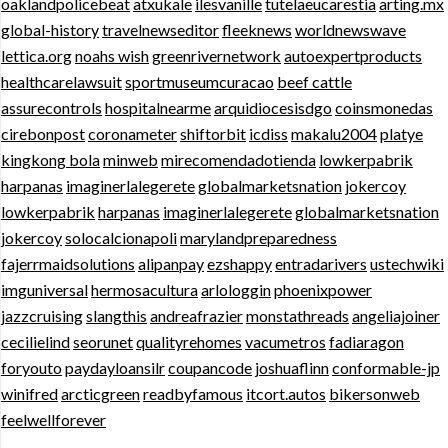
oaklandpolicebeat
atxukale
ilesvanille
tutelaeucarestia
arting.mx
global-history
travelnewseditor
fleeknews
worldnewswave
lettica.org
noahs wish
greenrivernetwork
autoexpertproducts
healthcarelawsuit
sportmuseumcuracao
beef cattle
assurecontrols
hospitalnearme
arquidiocesisdgo
coinsmonedas
cirebonpost
coronameter
shiftorbit
icdiss
makalu2004
platye
kingkong bola
minweb
mirecomendadotienda
lowkerpabrik
harpanas
imaginerlalegerete
globalmarketsnation
jokercoy
lowkerpabrik
harpanas
imaginerlalegerete
globalmarketsnation
jokercoy
solocalcionapoli
marylandpreparedness
fajerrmaidsolutions
alipanpay
ezshappy
entradarivers
ustechwiki
imguniversal
hermosacultura
arlologgin
phoenixpower
jazzcruising
slangthis
andreafrazier
monstathreads
angeliajoiner
cecilielind
seorunet
qualityrehomes
vacumetros
fadiaragon
foryouto
paydayloansilr
coupancode
joshuaflinn
conformable-jp
winifred
arcticgreen
readbyfamous
itcort.autos
bikersonweb
feelwellforever