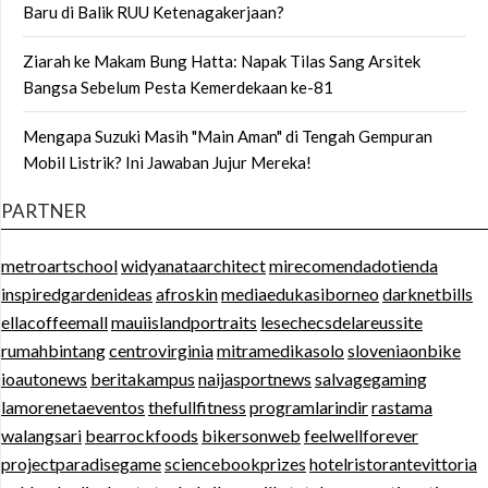
Baru di Balik RUU Ketenagakerjaan?
Ziarah ke Makam Bung Hatta: Napak Tilas Sang Arsitek
Bangsa Sebelum Pesta Kemerdekaan ke-81
Mengapa Suzuki Masih "Main Aman" di Tengah Gempuran
Mobil Listrik? Ini Jawaban Jujur Mereka!
PARTNER
metroartschool
widyanataarchitect
mirecomendadotienda
inspiredgardenideas
afroskin
mediaedukasiborneo
darknetbills
ellacoffeemall
mauiislandportraits
lesechecsdelareussite
rumahbintang
centrovirginia
mitramedikasolo
sloveniaonbike
ioautonews
beritakampus
naijasportnews
salvagegaming
lamorenetaeventos
thefullfitness
programlarindir
rastama
walangsari
bearrockfoods
bikersonweb
feelwellforever
projectparadisegame
sciencebookprizes
hotelristorantevittoria