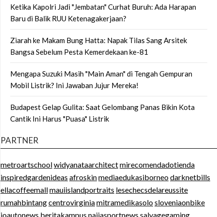
Ketika Kapolri Jadi "Jembatan" Curhat Buruh: Ada Harapan
Baru di Balik RUU Ketenagakerjaan?
Ziarah ke Makam Bung Hatta: Napak Tilas Sang Arsitek
Bangsa Sebelum Pesta Kemerdekaan ke-81
Mengapa Suzuki Masih "Main Aman" di Tengah Gempuran
Mobil Listrik? Ini Jawaban Jujur Mereka!
Budapest Gelap Gulita: Saat Gelombang Panas Bikin Kota
Cantik Ini Harus "Puasa" Listrik
PARTNER
metroartschool
widyanataarchitect
mirecomendadotienda
inspiredgardenideas
afroskin
mediaedukasiborneo
darknetbills
ellacoffeemall
mauiislandportraits
lesechecsdelareussite
rumahbintang
centrovirginia
mitramedikasolo
sloveniaonbike
ioautonews
beritakampus
naijasportnews
salvagegaming