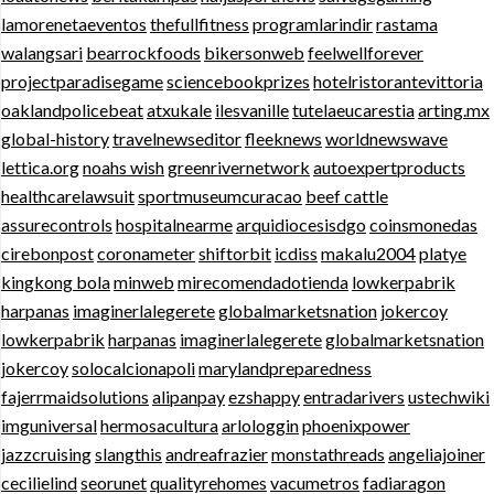
lamorenetaeventos
thefullfitness
programlarindir
rastama
walangsari
bearrockfoods
bikersonweb
feelwellforever
projectparadisegame
sciencebookprizes
hotelristorantevittoria
oaklandpolicebeat
atxukale
ilesvanille
tutelaeucarestia
arting.mx
global-history
travelnewseditor
fleeknews
worldnewswave
lettica.org
noahs wish
greenrivernetwork
autoexpertproducts
healthcarelawsuit
sportmuseumcuracao
beef cattle
assurecontrols
hospitalnearme
arquidiocesisdgo
coinsmonedas
cirebonpost
coronameter
shiftorbit
icdiss
makalu2004
platye
kingkong bola
minweb
mirecomendadotienda
lowkerpabrik
harpanas
imaginerlalegerete
globalmarketsnation
jokercoy
lowkerpabrik
harpanas
imaginerlalegerete
globalmarketsnation
jokercoy
solocalcionapoli
marylandpreparedness
fajerrmaidsolutions
alipanpay
ezshappy
entradarivers
ustechwiki
imguniversal
hermosacultura
arlologgin
phoenixpower
jazzcruising
slangthis
andreafrazier
monstathreads
angeliajoiner
cecilielind
seorunet
qualityrehomes
vacumetros
fadiaragon