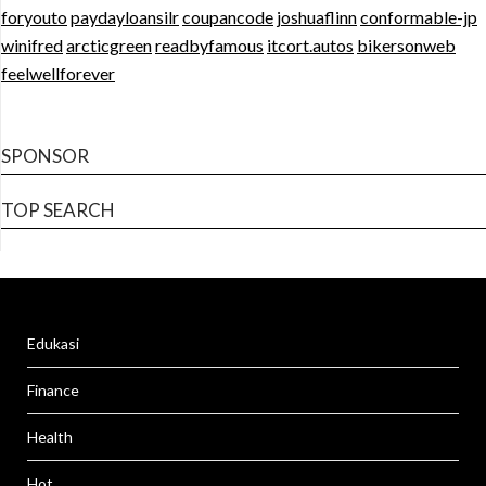
foryouto
paydayloansilr
coupancode
joshuaflinn
conformable-jp
winifred
arcticgreen
readbyfamous
itcort.autos
bikersonweb
feelwellforever
SPONSOR
TOP SEARCH
Edukasi
Finance
Health
Hot