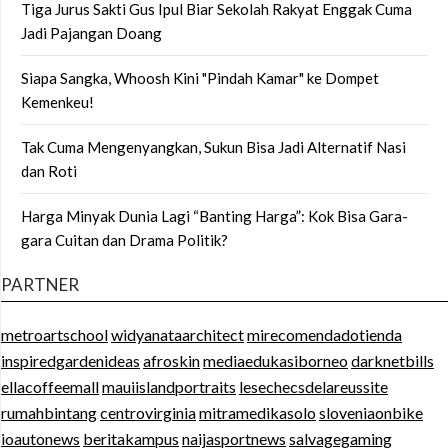
Tiga Jurus Sakti Gus Ipul Biar Sekolah Rakyat Enggak Cuma
Jadi Pajangan Doang
Siapa Sangka, Whoosh Kini "Pindah Kamar" ke Dompet
Kemenkeu!
Tak Cuma Mengenyangkan, Sukun Bisa Jadi Alternatif Nasi
dan Roti
Harga Minyak Dunia Lagi “Banting Harga”: Kok Bisa Gara-
gara Cuitan dan Drama Politik?
PARTNER
metroartschool
widyanataarchitect
mirecomendadotienda
inspiredgardenideas
afroskin
mediaedukasiborneo
darknetbills
ellacoffeemall
mauiislandportraits
lesechecsdelareussite
rumahbintang
centrovirginia
mitramedikasolo
sloveniaonbike
ioautonews
beritakampus
naijasportnews
salvagegaming