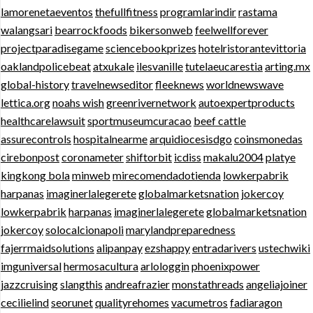
lamorenetaeventos
thefullfitness
programlarindir
rastama
walangsari
bearrockfoods
bikersonweb
feelwellforever
projectparadisegame
sciencebookprizes
hotelristorantevittoria
oaklandpolicebeat
atxukale
ilesvanille
tutelaeucarestia
arting.mx
global-history
travelnewseditor
fleeknews
worldnewswave
lettica.org
noahs wish
greenrivernetwork
autoexpertproducts
healthcarelawsuit
sportmuseumcuracao
beef cattle
assurecontrols
hospitalnearme
arquidiocesisdgo
coinsmonedas
cirebonpost
coronameter
shiftorbit
icdiss
makalu2004
platye
kingkong bola
minweb
mirecomendadotienda
lowkerpabrik
harpanas
imaginerlalegerete
globalmarketsnation
jokercoy
lowkerpabrik
harpanas
imaginerlalegerete
globalmarketsnation
jokercoy
solocalcionapoli
marylandpreparedness
fajerrmaidsolutions
alipanpay
ezshappy
entradarivers
ustechwiki
imguniversal
hermosacultura
arlologgin
phoenixpower
jazzcruising
slangthis
andreafrazier
monstathreads
angeliajoiner
cecilielind
seorunet
qualityrehomes
vacumetros
fadiaragon