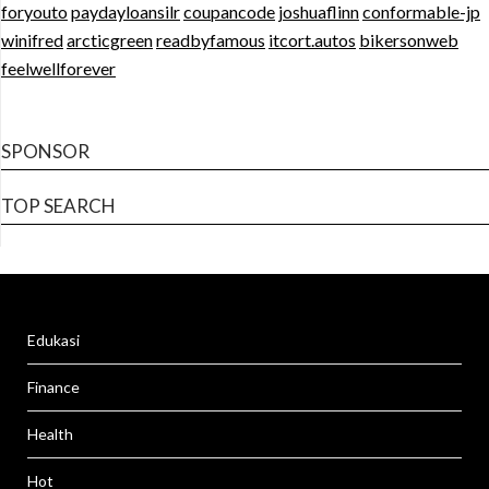
foryouto
paydayloansilr
coupancode
joshuaflinn
conformable-jp
winifred
arcticgreen
readbyfamous
itcort.autos
bikersonweb
feelwellforever
SPONSOR
TOP SEARCH
Edukasi
Finance
Health
Hot