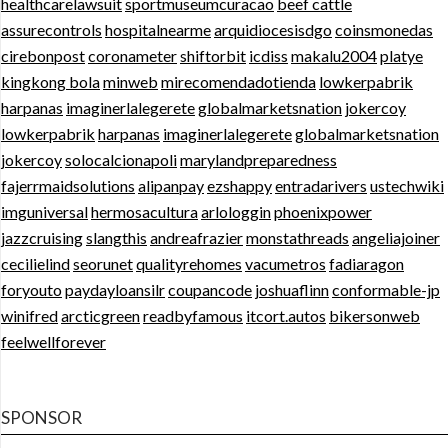
healthcarelawsuit
sportmuseumcuracao
beef cattle
assurecontrols
hospitalnearme
arquidiocesisdgo
coinsmonedas
cirebonpost
coronameter
shiftorbit
icdiss
makalu2004
platye
kingkong bola
minweb
mirecomendadotienda
lowkerpabrik
harpanas
imaginerlalegerete
globalmarketsnation
jokercoy
lowkerpabrik
harpanas
imaginerlalegerete
globalmarketsnation
jokercoy
solocalcionapoli
marylandpreparedness
fajerrmaidsolutions
alipanpay
ezshappy
entradarivers
ustechwiki
imguniversal
hermosacultura
arlologgin
phoenixpower
jazzcruising
slangthis
andreafrazier
monstathreads
angeliajoiner
cecilielind
seorunet
qualityrehomes
vacumetros
fadiaragon
foryouto
paydayloansilr
coupancode
joshuaflinn
conformable-jp
winifred
arcticgreen
readbyfamous
itcort.autos
bikersonweb
feelwellforever
SPONSOR