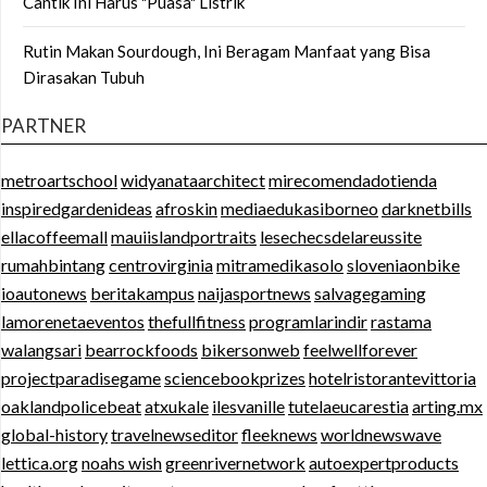
Cantik Ini Harus "Puasa" Listrik
Rutin Makan Sourdough, Ini Beragam Manfaat yang Bisa
Dirasakan Tubuh
PARTNER
metroartschool
widyanataarchitect
mirecomendadotienda
inspiredgardenideas
afroskin
mediaedukasiborneo
darknetbills
ellacoffeemall
mauiislandportraits
lesechecsdelareussite
rumahbintang
centrovirginia
mitramedikasolo
sloveniaonbike
ioautonews
beritakampus
naijasportnews
salvagegaming
lamorenetaeventos
thefullfitness
programlarindir
rastama
walangsari
bearrockfoods
bikersonweb
feelwellforever
projectparadisegame
sciencebookprizes
hotelristorantevittoria
oaklandpolicebeat
atxukale
ilesvanille
tutelaeucarestia
arting.mx
global-history
travelnewseditor
fleeknews
worldnewswave
lettica.org
noahs wish
greenrivernetwork
autoexpertproducts